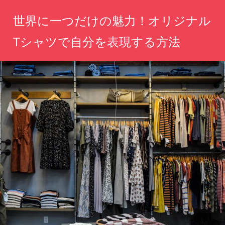
コ
世界に一つだけの魅力！オリジナル
ン
テ
Tシャツで自分を表現する方法
ン
あ
ツ
な
へ
た
の
ス
個
キ
性
ッ
を
T
プ
シ
ャ
ツ
で
自
由
に
表