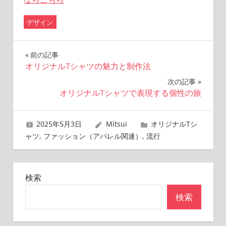
デザイン
投
前の記事
オリジナルTシャツの魅力と制作法
稿
次の記事
ナ
オリジナルTシャツで表現する個性の旅
ビ
2025年5月3日
Mitsui
オリジナルTシ
ゲ
ャツ
,
ファッション（アパレル関連）
,
流行
ー
シ
検索
ョ
検索
ン