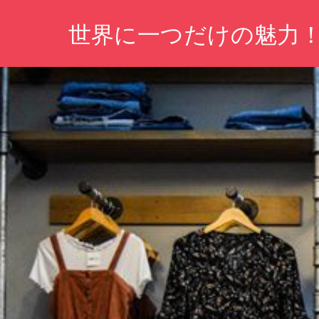
コ
世界に一つだけの魅力
ン
テ
あ
ン
な
ツ
た
の
へ
個
ス
性
キ
を
T
ッ
シ
プ
ャ
ツ
で
自
由
に
表
現