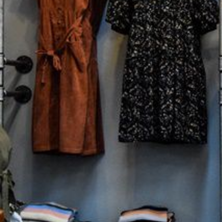
し
よ
う！