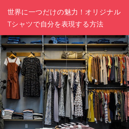
コ
世界に一つだけの魅力！オリジナル
ン
テ
Tシャツで自分を表現する方法
ン
あ
ツ
な
へ
た
の
ス
個
キ
性
ッ
を
T
プ
シ
ャ
ツ
で
自
由
に
表