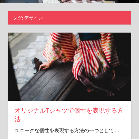
現
し
タグ:
デザイン
よ
う！
オリジナルTシャツで個性を表現する方
法
ユニークな個性を表現する方法の一つとして
…