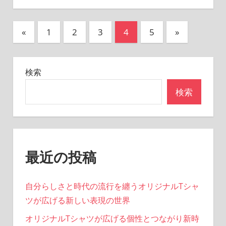
投
前
次
«
1
2
3
4
5
»
の
の
稿
記
記
の
検索
事
事
ペ
検索
ー
ジ
送
最近の投稿
り
自分らしさと時代の流行を纏うオリジナルTシャ
ツが広げる新しい表現の世界
オリジナルTシャツが広げる個性とつながり新時